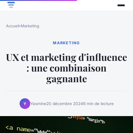
Accueil
›
Marketing
MARKETING
UX et marketing d'influence
: une combinaison
gagnante
Yasmine
20 décembre 2024
6 min de lecture
Y